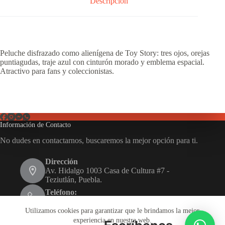
Descripción
Peluche disfrazado como alienígena de Toy Story: tres ojos, orejas
puntiagudas, traje azul con cinturón morado y emblema espacial.
Atractivo para fans y coleccionistas.
Información de Contacto
No dudes en contactarnos, buscaremos la mejor opción para ti.
Dirección
Av. Hidalgo 1003 Casa de Cultura #7 -
Teziutlán, Puebla.
Teléfono:
231 116 1480
Utilizamos cookies para garantizar que le brindamos la mejor
Email:
experiencia en nuestra web.