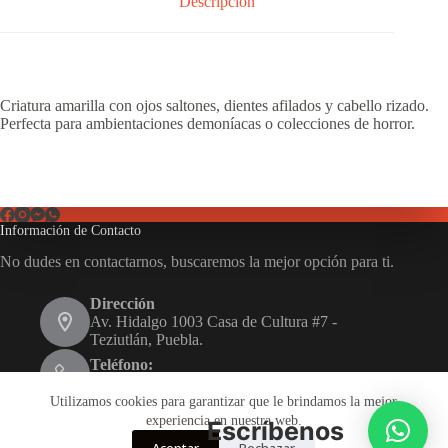
Descripción
Criatura amarilla con ojos saltones, dientes afilados y cabello rizado.
Perfecta para ambientaciones demoníacas o colecciones de horror.
Información de Contacto
No dudes en contactarnos, buscaremos la mejor opción para ti.
Dirección
Av. Hidalgo 1003 Casa de Cultura #7 -
Teziutlán, Puebla.
Teléfono:
231 116 1480
Utilizamos cookies para garantizar que le brindamos la mejor
Email:
experiencia en nuestra web.
Escríbenos
disfrazarte.teziutlan@gmail.com
Aceptar
Rechazar