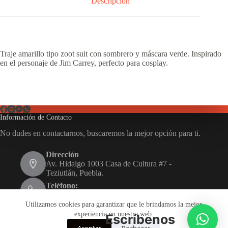
Descripción
Traje amarillo tipo zoot suit con sombrero y máscara verde. Inspirado
en el personaje de Jim Carrey, perfecto para cosplay.
Información de Contacto
No dudes en contactarnos, buscaremos la mejor opción para ti.
Dirección
Av. Hidalgo 1003 Casa de Cultura #7 -
Teziutlán, Puebla.
Teléfono:
231 116 1480
Utilizamos cookies para garantizar que le brindamos la mejor
Email:
experiencia en nuestra web.
Escríbenos
disfrazarte.teziutlan@gmail.com
Aceptar
Rechazar