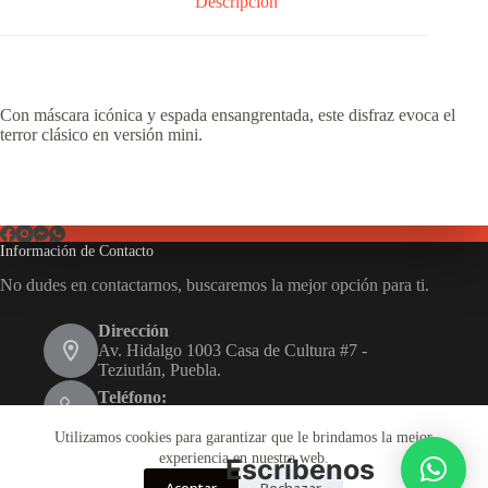
Descripción
Con máscara icónica y espada ensangrentada, este disfraz evoca el
terror clásico en versión mini.
Información de Contacto
No dudes en contactarnos, buscaremos la mejor opción para ti.
Dirección
Av. Hidalgo 1003 Casa de Cultura #7 -
Teziutlán, Puebla.
Teléfono:
231 116 1480
Utilizamos cookies para garantizar que le brindamos la mejor
Email:
experiencia en nuestra web.
Escríbenos
disfrazarte.teziutlan@gmail.com
Aceptar
Rechazar