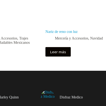
Nariz de reno con luz
 Accesorios
,
Trajes
Mercería y Accesorios
,
Navidad
Bailables Mexicanos
Leer más
Harley Quinn
Disfraz Medico