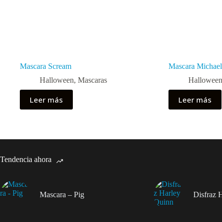
Mascara Scream
Mascara Michae
Halloween
,
Mascaras
Hallowee
Leer más
Leer más
Tendencia ahora
Mascara – Pig
Disfraz 