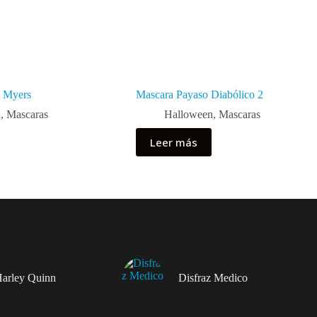
l Myers
Mascara Payaso Diabólico 2
n
,
Mascaras
Halloween
,
Mascaras
Leer más
Harley Quinn
Disfraz Medico