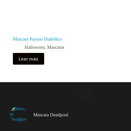
Mascara Payaso Diabólico
Halloween
,
Mascaras
Leer más
Mascara Deadpool