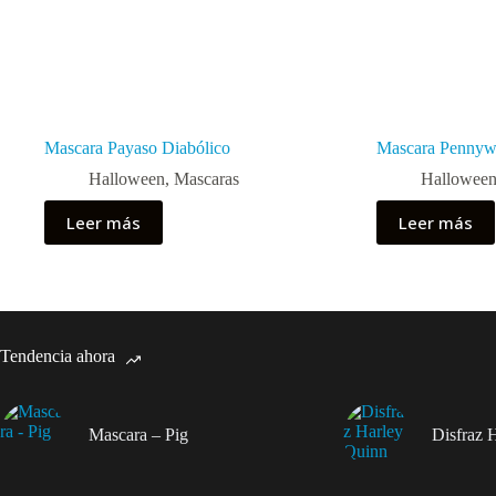
Mascara Payaso Diabólico
Mascara Pennyw
Halloween
,
Mascaras
Hallowee
Leer más
Leer más
Tendencia ahora
Mascara – Pig
Disfraz 