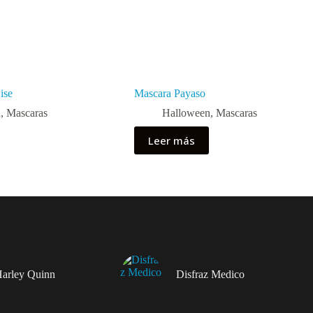
ise
Mascara Payaso
n
,
Mascaras
Halloween
,
Mascaras
Leer más
Harley Quinn
Disfraz Medico