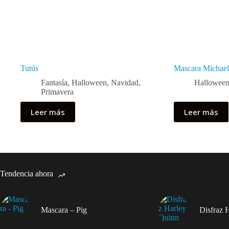
Tutús
Mascara Michae
Fantasía
,
Halloween
,
Navidad
,
Hallowee
Primavera
Leer más
Leer más
Tendencia ahora
Mascara – Pig
Disfraz 