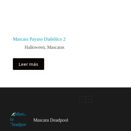
Mascara Payaso Diabólico 2
Halloween
,
Mascaras
Leer más
Mascara Deadpool