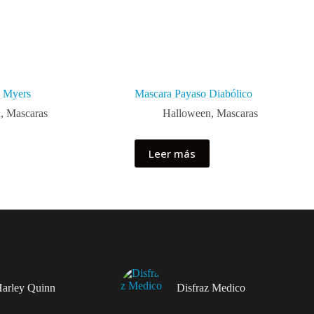
l Myers
Mascara Payaso Diabólico
n
,
Mascaras
Halloween
,
Mascaras
Leer más
Harley Quinn
Disfraz Medico