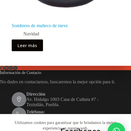
Sombrero de muñeco de nieve
Navidad
Leer más
Información de Contacto
No dudes en contactarnos, buscaremos la mejor opción para ti.
Dirección
Av. Hidalgo 1003 Casa de Cultura #7 -
Teziutlán, Puebla.
Teléfono:
231 116 1480
Utilizamos cookies para garantizar que le brindamos la mejor
Email:
experiencia en nuestra web.